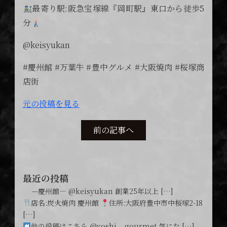
最寄り駅:阪急宝塚線『岡町駅』東口から徒歩5
分
@keisyukan
#慶州館 #万葉牛 #豊中グルメ #大阪焼肉 #桜塚商
店街
元の投稿を見る
前の記事へ
最近の投稿
ㅤ —慶州館— @keisyukan 創業25年以上 […]
店名:炭火焼肉 慶州館
住所:大阪府豊中市中桜塚2-18
[…]
他の投稿はこちら @yoshi._.gourmet 気にな […]