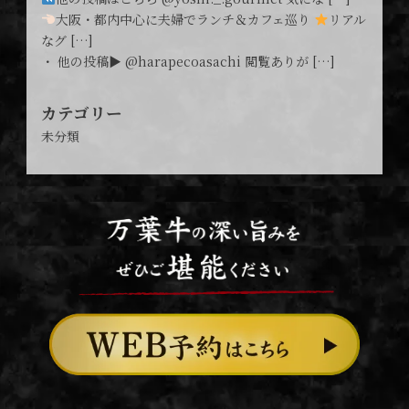
大阪・都内中心に夫婦でランチ＆カフェ巡り
リアル
なグ […]
・ 他の投稿▶︎ @harapecoasachi 閲覧ありが […]
カテゴリー
未分類